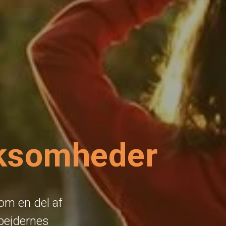
rksomheder
om en del af
bejdernes