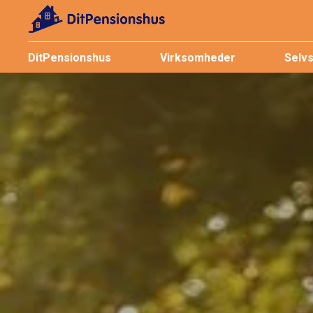
DitPensionshus
Virksomheder
Selv