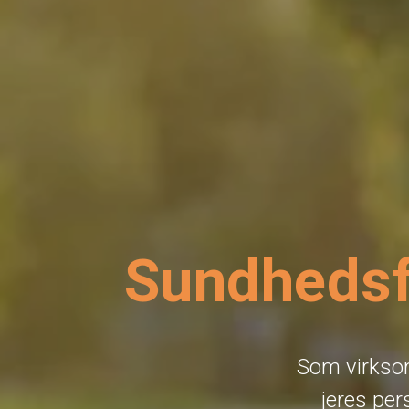
Sundhedsf
Som virksom
jeres pe