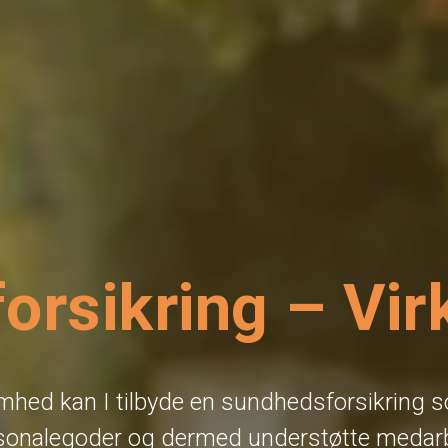
orsikring – Vi
hed kan I tilbyde en sundhedsforsikring s
rsonalegoder og dermed understøtte medar