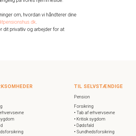
lgængelig på vores hjemmeside.
sninger om, hvordan vi håndterer dine
itpensionshus.dk
.
 dit privatliv og arbejder for at
IRKSOMHEDER
TIL SELVSTÆNDIGE
Pension
ng
Forsikring
 erhvervsevne
• Tab af erhvervsevne
k sygdom
• Kritisk sygdom
ld
• Dødsfald
dsforsikring
• Sundhedsforsikring