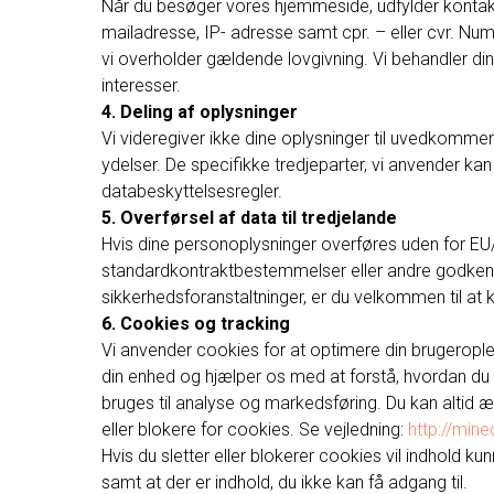
Når du besøger vores hjemmeside, udfylder kontak
mailadresse, IP- adresse samt cpr. – eller cvr. Num
vi overholder gældende lovgivning. Vi behandler dine
interesser.
4. Deling af oplysninger
Vi videregiver ikke dine oplysninger til uvedkomm
ydelser. De specifikke tredjeparter, vi anvender ka
databeskyttelsesregler.
5. Overførsel af data til tredjelande
Hvis dine personoplysninger overføres uden for EU
standardkontraktbestemmelser eller andre godkendt
sikkerhedsforanstaltninger, er du velkommen til at 
6. Cookies og tracking
Vi anvender cookies for at optimere din brugeroplev
din enhed og hjælper os med at forstå, hvordan du 
bruges til analyse og markedsføring. Du kan altid æn
eller blokere for cookies. Se vejledning:
http://min
Hvis du sletter eller blokerer cookies vil indhold k
samt at der er indhold, du ikke kan få adgang til.