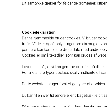
Dit samtykke gælder for følgende domæner: ditpe
Cookiedeklaration
Denne hjemmeside bruger cookies. Vi bruger cookies t
trafik. Vi deler også oplysninger om din brug af 
partnere kan kombinere disse data med andre oplysni
Cookies er små tekstfiler, som kan bruges af webste
Loven fastslår, at vi kan gemme cookies på din enhe
For alle andre typer cookies skal vi indhente dit s
Dette websted bruger forskellige typer af cookies. 
Du kan til enhver tid ændre eller tilbagetrække di
Få mere at vide om, hvem vi er, hvordan du kan kont