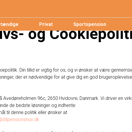
stændige
Privat
Sportspension
livs- og Cookiepolit
iepolitik. Din tillid er vigtig for os, og vi ønsker at være gennem
sninger, der er nødvendige for at give dig en god brugeroplevel
 Avedøreholmen 96c, 2650 Hvidovre, Danmark. Vi driver en virk
finde de bedste løsninger og indhente
l til denne politik eller ønsker at
@ditpensionshus.dk