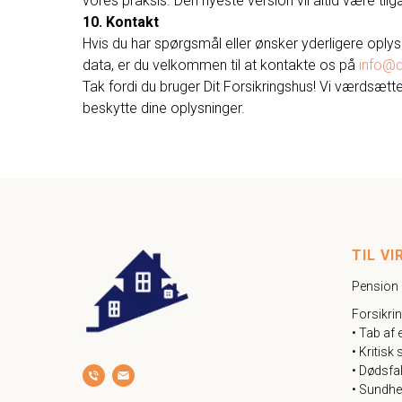
vores praksis. Den nyeste version vil altid være ti
10. Kontakt
Hvis du har spørgsmål eller ønsker yderligere oply
data, er du velkommen til at kontakte os på
info@d
Tak fordi du bruger Dit Forsikringshus! Vi værdsætter
beskytte dine oplysninger.
TIL V
Pension
Forsikri
• Tab af
• Kritis
• Dødsfa
• Sundhe