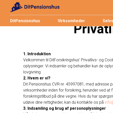
DitPensionshus
Virksomheder
Selv
Privat
1. Introduktion
Velkommen til DitForsikringshus’ Privatlivs- og Cook
oplysninger. Vi indsamler og behandler kun de oply
lovgivning.
2. Hvem er vi?
Dit Pensionshus CVR-nr. 45997081, med adresse på
virksomheder inden for forsikring, herunder ved at 
forsikringstilbud på dine vegne. Hvis du har spørgsmå
udøve dine rettigheder, kan du kontakte os på
info
3. Indsamling og brug af personoplysninger