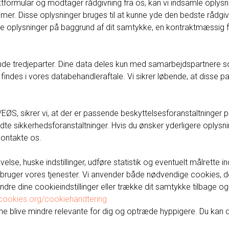
tformular og modtager rådgivning fra os, kan vi indsamle oplys
mer. Disse oplysninger bruges til at kunne yde den bedste rådgivn
 oplysninger på baggrund af dit samtykke, en kontraktmæssig forpl
ende tredjeparter. Dine data deles kun med samarbejdspartnere s
n findes i vores databehandleraftale. Vi sikrer løbende, at disse
/EØS, sikrer vi, at der er passende beskyttelsesforanstaltning
e sikkerhedsforanstaltninger. Hvis du ønsker yderligere oplysn
kontakte os.
else, huske indstillinger, udføre statistik og eventuelt målrette
bruger vores tjenester. Vi anvender både nødvendige cookies, der 
dre dine cookieindstillinger eller trække dit samtykke tilbage og
ecookies.org/cookiehandtering
unne blive mindre relevante for dig og optræde hyppigere. Du kan 