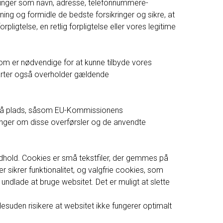
ninger som navn, adresse, telefonnummere-
ing og formidle de bedste forsikringer og sikre, at
igtelse, en retlig forpligtelse eller vores legitime
om er nødvendige for at kunne tilbyde vores
 parter også overholder gældende
er på plads, såsom EU-Kommissionens
inger om disse overførsler og de anvendte
 indhold. Cookies er små tekstfiler, der gemmes på
sikrer funktionalitet, og valgfrie cookies, som
 undlade at bruge websitet. Det er muligt at slette
desuden risikere at websitet ikke fungerer optimalt