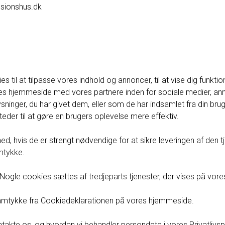
nsionshus.dk
il at tilpasse vores indhold og annoncer, til at vise dig funktion
vores hjemmeside med vores partnere inden for sociale medier, a
nger, du har givet dem, eller som de har indsamlet fra din brug 
der til at gøre en brugers oplevelse mere effektiv.
d, hvis de er strengt nødvendige for at sikre leveringen af den 
amtykke.
Nogle cookies sættes af tredjeparts tjenester, der vises på vores
t samtykke fra Cookiedeklarationen på vores hjemmeside.
akte os, og hvordan vi behandler persondata i vores Privatlivspo